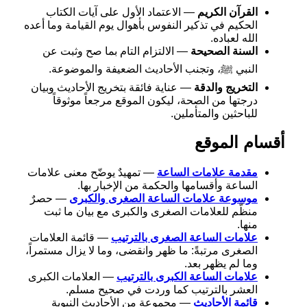
القرآن الكريم
— الاعتماد الأول على آيات الكتاب
الحكيم في تذكير النفوس بأهوال يوم القيامة وما أعده
الله لعباده.
السنة الصحيحة
— الالتزام التام بما صح وثبت عن
النبي ﷺ، وتجنب الأحاديث الضعيفة والموضوعة.
التخريج والدقة
— عناية فائقة بتخريج الأحاديث وبيان
درجتها من الصحة، ليكون الموقع مرجعاً موثوقاً
للباحثين والمتأملين.
أقسام الموقع
مقدمة علامات الساعة
— تمهيدٌ يوضّح معنى علامات
الساعة وأقسامها والحكمة من الإخبار بها.
موسوعة علامات الساعة الصغرى والكبرى
— حصرٌ
منظّم للعلامات الصغرى والكبرى مع بيان ما ثبت
منها.
علامات الساعة الصغرى بالترتيب
— قائمة العلامات
الصغرى مرتبةً: ما ظهر وانقضى، وما لا يزال مستمراً،
وما لم يظهر بعد.
علامات الساعة الكبرى بالترتيب
— العلامات الكبرى
العشر بالترتيب كما وردت في صحيح مسلم.
قائمة الأحاديث
— مجموعة من الأحاديث النبوية