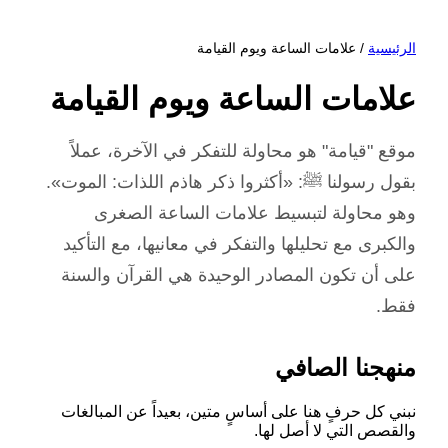
الرئيسية
/ علامات الساعة ويوم القيامة
علامات الساعة ويوم القيامة
موقع "قيامة" هو محاولة للتفكر في الآخرة، عملاً
بقول رسولنا ﷺ: «أكثروا ذكر هاذم اللذات: الموت».
وهو محاولة لتبسيط علامات الساعة الصغرى
والكبرى مع تحليلها والتفكر في معانيها، مع التأكيد
على أن تكون المصادر الوحيدة هي القرآن والسنة
فقط.
منهجنا الصافي
نبني كل حرفٍ هنا على أساسٍ متين، بعيداً عن المبالغات
والقصص التي لا أصل لها.