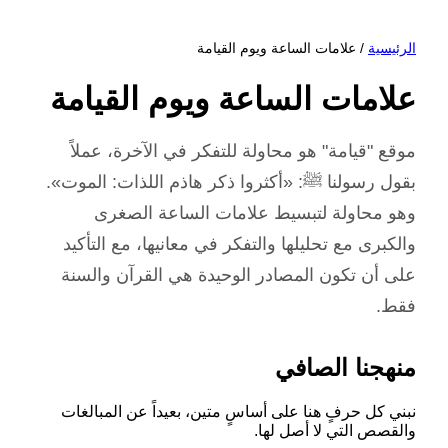
الرئيسية
/ علامات الساعة ويوم القيامة
علامات الساعة ويوم القيامة
موقع "قيامة" هو محاولة للتفكر في الآخرة، عملاً
بقول رسولنا ﷺ: «أكثروا ذكر هاذم اللذات: الموت».
وهو محاولة لتبسيط علامات الساعة الصغرى
والكبرى مع تحليلها والتفكر في معانيها، مع التأكيد
على أن تكون المصادر الوحيدة هي القرآن والسنة
فقط.
منهجنا الصافي
نبني كل حرفٍ هنا على أساسٍ متين، بعيداً عن المبالغات
والقصص التي لا أصل لها.