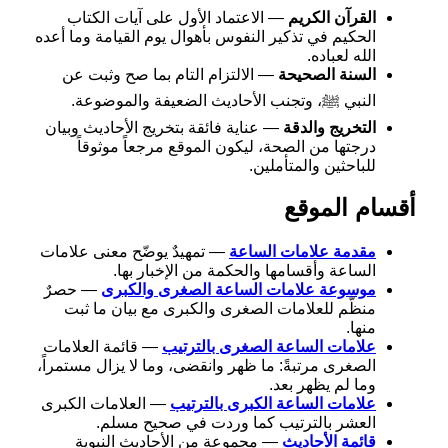
القرآن الكريم
— الاعتماد الأول على آيات الكتاب
الحكيم في تذكير النفوس بأهوال يوم القيامة وما أعده
الله لعباده.
السنة الصحيحة
— الالتزام التام بما صح وثبت عن
النبي ﷺ، وتجنب الأحاديث الضعيفة والموضوعة.
التخريج والدقة
— عناية فائقة بتخريج الأحاديث وبيان
درجتها من الصحة، ليكون الموقع مرجعاً موثوقاً
للباحثين والمتأملين.
أقسام الموقع
مقدمة علامات الساعة
— تمهيدٌ يوضّح معنى علامات
الساعة وأقسامها والحكمة من الإخبار بها.
موسوعة علامات الساعة الصغرى والكبرى
— حصرٌ
منظّم للعلامات الصغرى والكبرى مع بيان ما ثبت
منها.
علامات الساعة الصغرى بالترتيب
— قائمة العلامات
الصغرى مرتبةً: ما ظهر وانقضى، وما لا يزال مستمراً،
وما لم يظهر بعد.
علامات الساعة الكبرى بالترتيب
— العلامات الكبرى
العشر بالترتيب كما وردت في صحيح مسلم.
قائمة الأحاديث
— مجموعة من الأحاديث النبوية