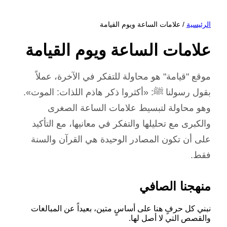
الرئيسية
/ علامات الساعة ويوم القيامة
علامات الساعة ويوم القيامة
موقع "قيامة" هو محاولة للتفكر في الآخرة، عملاً
بقول رسولنا ﷺ: «أكثروا ذكر هاذم اللذات: الموت».
وهو محاولة لتبسيط علامات الساعة الصغرى
والكبرى مع تحليلها والتفكر في معانيها، مع التأكيد
على أن تكون المصادر الوحيدة هي القرآن والسنة
فقط.
منهجنا الصافي
نبني كل حرفٍ هنا على أساسٍ متين، بعيداً عن المبالغات
والقصص التي لا أصل لها.