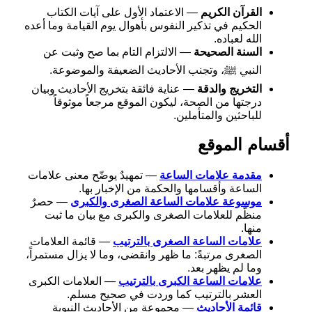
القرآن الكريم
— الاعتماد الأول على آيات الكتاب
الحكيم في تذكير النفوس بأهوال يوم القيامة وما أعده
الله لعباده.
السنة الصحيحة
— الالتزام التام بما صح وثبت عن
النبي ﷺ، وتجنب الأحاديث الضعيفة والموضوعة.
التخريج والدقة
— عناية فائقة بتخريج الأحاديث وبيان
درجتها من الصحة، ليكون الموقع مرجعاً موثوقاً
للباحثين والمتأملين.
أقسام الموقع
مقدمة علامات الساعة
— تمهيدٌ يوضّح معنى علامات
الساعة وأقسامها والحكمة من الإخبار بها.
موسوعة علامات الساعة الصغرى والكبرى
— حصرٌ
منظّم للعلامات الصغرى والكبرى مع بيان ما ثبت
منها.
علامات الساعة الصغرى بالترتيب
— قائمة العلامات
الصغرى مرتبةً: ما ظهر وانقضى، وما لا يزال مستمراً،
وما لم يظهر بعد.
علامات الساعة الكبرى بالترتيب
— العلامات الكبرى
العشر بالترتيب كما وردت في صحيح مسلم.
قائمة الأحاديث
— مجموعة من الأحاديث النبوية