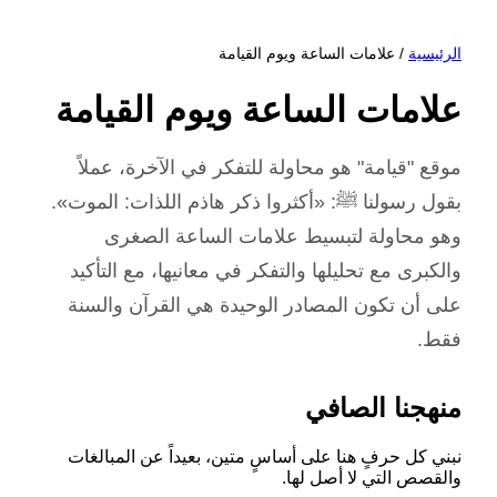
الرئيسية
/ علامات الساعة ويوم القيامة
علامات الساعة ويوم القيامة
موقع "قيامة" هو محاولة للتفكر في الآخرة، عملاً
بقول رسولنا ﷺ: «أكثروا ذكر هاذم اللذات: الموت».
وهو محاولة لتبسيط علامات الساعة الصغرى
والكبرى مع تحليلها والتفكر في معانيها، مع التأكيد
على أن تكون المصادر الوحيدة هي القرآن والسنة
فقط.
منهجنا الصافي
نبني كل حرفٍ هنا على أساسٍ متين، بعيداً عن المبالغات
والقصص التي لا أصل لها.