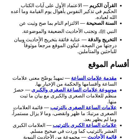
القرآن الكريم
— الاعتماد الأول على آيات الكتاب
الحكيم في تذكير النفوس بأهوال يوم القيامة وما أعده
الله لعباده.
السنة الصحيحة
— الالتزام التام بما صح وثبت عن
النبي ﷺ، وتجنب الأحاديث الضعيفة والموضوعة.
التخريج والدقة
— عناية فائقة بتخريج الأحاديث وبيان
درجتها من الصحة، ليكون الموقع مرجعاً موثوقاً
للباحثين والمتأملين.
أقسام الموقع
مقدمة علامات الساعة
— تمهيدٌ يوضّح معنى علامات
الساعة وأقسامها والحكمة من الإخبار بها.
موسوعة علامات الساعة الصغرى والكبرى
— حصرٌ
منظّم للعلامات الصغرى والكبرى مع بيان ما ثبت
منها.
علامات الساعة الصغرى بالترتيب
— قائمة العلامات
الصغرى مرتبةً: ما ظهر وانقضى، وما لا يزال مستمراً،
وما لم يظهر بعد.
علامات الساعة الكبرى بالترتيب
— العلامات الكبرى
العشر بالترتيب كما وردت في صحيح مسلم.
قائمة الأحاديث
— مجموعة من الأحاديث النبوية