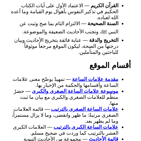
القرآن الكريم
— الاعتماد الأول على آيات الكتاب
الحكيم في تذكير النفوس بأهوال يوم القيامة وما أعده
الله لعباده.
السنة الصحيحة
— الالتزام التام بما صح وثبت عن
النبي ﷺ، وتجنب الأحاديث الضعيفة والموضوعة.
التخريج والدقة
— عناية فائقة بتخريج الأحاديث وبيان
درجتها من الصحة، ليكون الموقع مرجعاً موثوقاً
للباحثين والمتأملين.
أقسام الموقع
مقدمة علامات الساعة
— تمهيدٌ يوضّح معنى علامات
الساعة وأقسامها والحكمة من الإخبار بها.
موسوعة علامات الساعة الصغرى والكبرى
— حصرٌ
منظّم للعلامات الصغرى والكبرى مع بيان ما ثبت
منها.
علامات الساعة الصغرى بالترتيب
— قائمة العلامات
الصغرى مرتبةً: ما ظهر وانقضى، وما لا يزال مستمراً،
وما لم يظهر بعد.
علامات الساعة الكبرى بالترتيب
— العلامات الكبرى
العشر بالترتيب كما وردت في صحيح مسلم.
قائمة الأحاديث
— مجموعة من الأحاديث النبوية