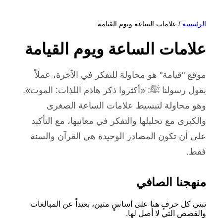
الرئيسية
/ علامات الساعة ويوم القيامة
علامات الساعة ويوم القيامة
موقع "قيامة" هو محاولة للتفكر في الآخرة، عملاً
بقول رسولنا ﷺ: «أكثروا ذكر هاذم اللذات: الموت».
وهو محاولة لتبسيط علامات الساعة الصغرى
والكبرى مع تحليلها والتفكر في معانيها، مع التأكيد
على أن تكون المصادر الوحيدة هي القرآن والسنة
فقط.
منهجنا الصافي
نبني كل حرفٍ هنا على أساسٍ متين، بعيداً عن المبالغات
والقصص التي لا أصل لها.