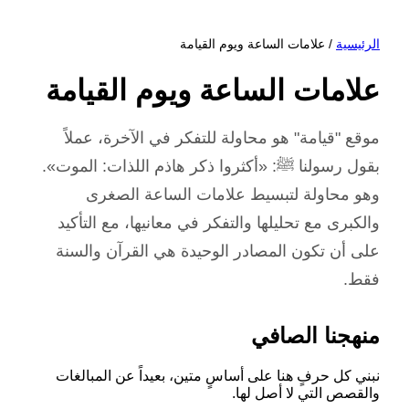
الرئيسية
/ علامات الساعة ويوم القيامة
علامات الساعة ويوم القيامة
موقع "قيامة" هو محاولة للتفكر في الآخرة، عملاً
بقول رسولنا ﷺ: «أكثروا ذكر هاذم اللذات: الموت».
وهو محاولة لتبسيط علامات الساعة الصغرى
والكبرى مع تحليلها والتفكر في معانيها، مع التأكيد
على أن تكون المصادر الوحيدة هي القرآن والسنة
فقط.
منهجنا الصافي
نبني كل حرفٍ هنا على أساسٍ متين، بعيداً عن المبالغات
والقصص التي لا أصل لها.