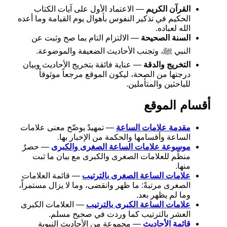
القرآن الكريم
— الاعتماد الأول على آيات الكتاب
الحكيم في تذكير النفوس بأهوال يوم القيامة وما أعده
الله لعباده.
السنة الصحيحة
— الالتزام التام بما صح وثبت عن
النبي ﷺ، وتجنب الأحاديث الضعيفة والموضوعة.
التخريج والدقة
— عناية فائقة بتخريج الأحاديث وبيان
درجتها من الصحة، ليكون الموقع مرجعاً موثوقاً
للباحثين والمتأملين.
أقسام الموقع
مقدمة علامات الساعة
— تمهيدٌ يوضّح معنى علامات
الساعة وأقسامها والحكمة من الإخبار بها.
موسوعة علامات الساعة الصغرى والكبرى
— حصرٌ
منظّم للعلامات الصغرى والكبرى مع بيان ما ثبت
منها.
علامات الساعة الصغرى بالترتيب
— قائمة العلامات
الصغرى مرتبةً: ما ظهر وانقضى، وما لا يزال مستمراً،
وما لم يظهر بعد.
علامات الساعة الكبرى بالترتيب
— العلامات الكبرى
العشر بالترتيب كما وردت في صحيح مسلم.
قائمة الأحاديث
— مجموعة من الأحاديث النبوية