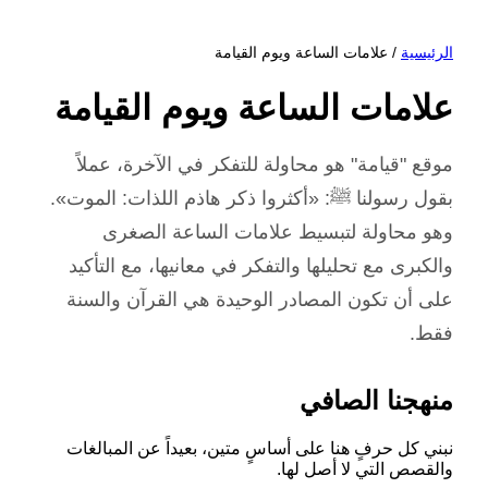
الرئيسية
/ علامات الساعة ويوم القيامة
علامات الساعة ويوم القيامة
موقع "قيامة" هو محاولة للتفكر في الآخرة، عملاً
بقول رسولنا ﷺ: «أكثروا ذكر هاذم اللذات: الموت».
وهو محاولة لتبسيط علامات الساعة الصغرى
والكبرى مع تحليلها والتفكر في معانيها، مع التأكيد
على أن تكون المصادر الوحيدة هي القرآن والسنة
فقط.
منهجنا الصافي
نبني كل حرفٍ هنا على أساسٍ متين، بعيداً عن المبالغات
والقصص التي لا أصل لها.