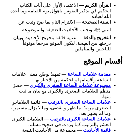
القرآن الكريم
— الاعتماد الأول على آيات الكتاب
الحكيم في تذكير النفوس بأهوال يوم القيامة وما أعده
الله لعباده.
السنة الصحيحة
— الالتزام التام بما صح وثبت عن
النبي ﷺ، وتجنب الأحاديث الضعيفة والموضوعة.
التخريج والدقة
— عناية فائقة بتخريج الأحاديث وبيان
درجتها من الصحة، ليكون الموقع مرجعاً موثوقاً
للباحثين والمتأملين.
أقسام الموقع
مقدمة علامات الساعة
— تمهيدٌ يوضّح معنى علامات
الساعة وأقسامها والحكمة من الإخبار بها.
موسوعة علامات الساعة الصغرى والكبرى
— حصرٌ
منظّم للعلامات الصغرى والكبرى مع بيان ما ثبت
منها.
علامات الساعة الصغرى بالترتيب
— قائمة العلامات
الصغرى مرتبةً: ما ظهر وانقضى، وما لا يزال مستمراً،
وما لم يظهر بعد.
علامات الساعة الكبرى بالترتيب
— العلامات الكبرى
العشر بالترتيب كما وردت في صحيح مسلم.
قائمة الأحاديث
— مجموعة من الأحاديث النبوية